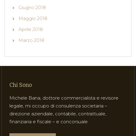
Giugno 2018
Maggio 2018
Aprile 2018
Marzo 2018
Chi Sono
Michele Bana, dottore commercialista e revisore
legale, mi occupo di consulenza societaria –
direzione aziendale, contabile, contrattuale,
finanziaria e fiscale – e concorsuale.