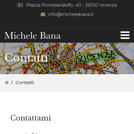
Piazza Pontelandolfo, 40 - 36100 Vicenza
info@michelebana.it
Contatti
Contatti
Contattami