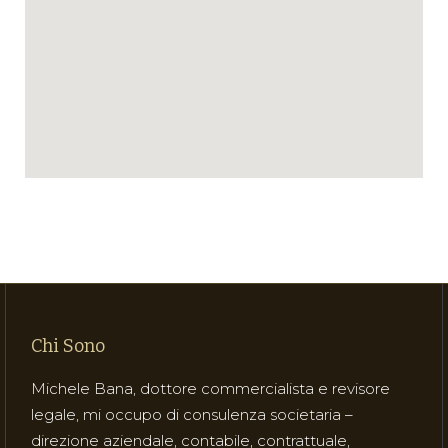
Chi Sono
Michele Bana, dottore commercialista e revisore
legale, mi occupo di consulenza societaria –
direzione aziendale, contabile, contrattuale,