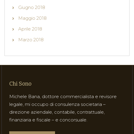
Giugno 2018
Maggio 2018
Aprile 2018
Marzo 2018
Chi Sono
Michele Bana, dottore commercialista e revisore
legale, mi occupo di consulenza societaria –
direzione aziendale, contabile, contrattuale,
finanziaria e fiscale – e concorsuale.