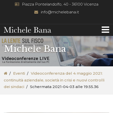
Piazza Pontelandolfo, 40 - 36100 Vicenza
info@michelebana.it
Michele Bana
Eventi
Videoconferenza del 4 maggio 2021:
continuità aziendale, società in crisi e nuovi controlli
dei sindaci
Schermata 2021-04-03 alle 19.55.36