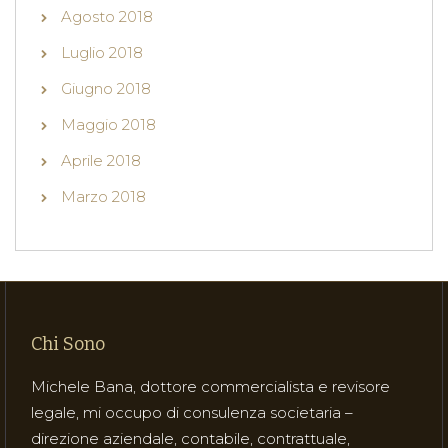
Agosto 2018
Luglio 2018
Giugno 2018
Maggio 2018
Aprile 2018
Marzo 2018
Chi Sono
Michele Bana, dottore commercialista e revisore
legale, mi occupo di consulenza societaria –
direzione aziendale, contabile, contrattuale,