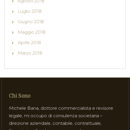
Agosto 2018
Luglio 2018
Giugno 2018
Maggio 2018
Aprile 2018
Marzo 2018
Chi Sono
Michele Bana, dottore commercialista e revisore
legale, mi occupo di consulenza societaria –
direzione aziendale, contabile, contrattuale,