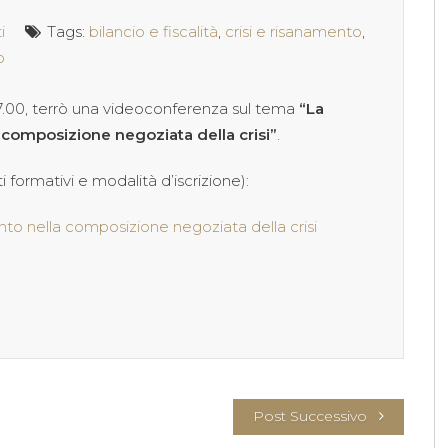
i
Tags:
bilancio e fiscalità
,
crisi e risanamento
,
o
 17.00, terrò una videoconferenza sul tema
“La
 composizione negoziata della crisi”
.
 formativi e modalità d’iscrizione):
to nella composizione negoziata della crisi
Post Successivo