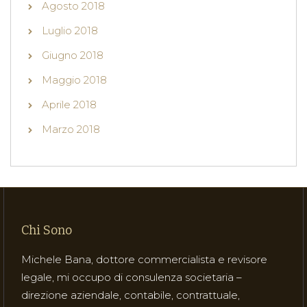
Agosto 2018
Luglio 2018
Giugno 2018
Maggio 2018
Aprile 2018
Marzo 2018
Chi Sono
Michele Bana, dottore commercialista e revisore
legale, mi occupo di consulenza societaria –
direzione aziendale, contabile, contrattuale,