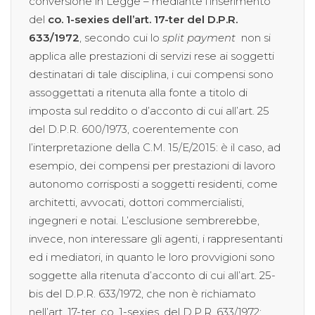
conversione in Legge – mediante l’inserimento
del
co. 1-sexies dell’art. 17-ter del D.P.R.
633/1972
, secondo cui lo
split payment
non si
applica alle prestazioni di servizi rese ai soggetti
destinatari di tale disciplina, i cui compensi sono
assoggettati a ritenuta alla fonte a titolo di
imposta sul reddito o d’acconto di cui all’art. 25
del D.P.R. 600/1973, coerentemente con
l’interpretazione della C.M. 15/E/2015: è il caso, ad
esempio, dei compensi per prestazioni di lavoro
autonomo corrisposti a soggetti residenti, come
architetti, avvocati, dottori commercialisti,
ingegneri e notai. L’esclusione sembrerebbe,
invece, non interessare gli agenti, i rappresentanti
ed i mediatori, in quanto le loro provvigioni sono
soggette alla ritenuta d’acconto di cui all’art. 25-
bis del D.P.R. 633/1972, che non è richiamato
nell’art. 17-ter, co. 1-sexies, del D.P.R. 633/1972: