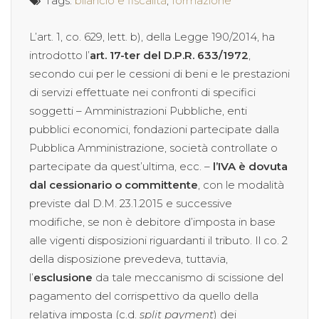
Tags:
bilancio e fiscalità
,
formazione
L’art. 1, co. 629, lett. b), della Legge 190/2014, ha
introdotto l’
art. 17-ter del D.P.R. 633/1972
,
secondo cui per le cessioni di beni e le prestazioni
di servizi effettuate nei confronti di specifici
soggetti – Amministrazioni Pubbliche, enti
pubblici economici, fondazioni partecipate dalla
Pubblica Amministrazione, società controllate o
partecipate da quest’ultima, ecc. –
l’IVA è dovuta
dal cessionario o committente
, con le modalità
previste dal D.M. 23.1.2015 e successive
modifiche, se non è debitore d’imposta in base
alle vigenti disposizioni riguardanti il tributo. Il co. 2
della disposizione prevedeva, tuttavia,
l’
esclusione
da tale meccanismo di scissione del
pagamento del corrispettivo da quello della
relativa imposta (c.d.
split payment
) dei