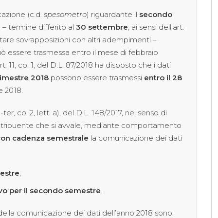
cazione (c.d.
spesometro
) riguardante il
secondo
 – termine differito al
30 settembre
, ai sensi dell’art.
evitare sovrapposizioni con altri adempimenti –
può essere trasmessa entro il mese di febbraio
. 11, co. 1, del D.L. 87/2018 ha disposto che i dati
rimestre 2018
possono essere trasmessi
entro il 28
e 2018.
1-ter, co. 2, lett. a), del D.L. 148/2017, nel senso di
 contribuente che si avvale, mediante comportamento
 con cadenza semestrale
la comunicazione dei dati
mestre
;
ivo per il secondo semestre
.
 della comunicazione dei dati dell’anno 2018 sono,