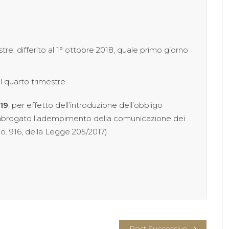
re, differito al 1° ottobre 2018, quale primo giorno
il quarto trimestre.
019
, per effetto dell’introduzione dell’obbligo
 è abrogato l’adempimento della comunicazione dei
co. 916, della Legge 205/2017).
Post Successivo