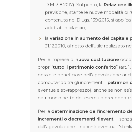
D.M. 3.8.2017). Sul punto, la
Relazione ill
previsione, stante le nuove modalità di 
contenuta nel D.Lgs. 139/2015, si applica a
adottati in bilancio;
la
variazione in aumento del capitale 
31.12.2010, al netto dell’utile realizzato 
Per le imprese di
nuova costituzione
occor
propri “
tutto il patrimonio conferito
” (art. 
possibile beneficiare dell’agevolazione anc
computando tra gli incrementi il
patrimonio
eventuale sovrapprezzo), anche se non esis
patrimonio netto dell’esercizio precedente.
Per la
determinazione dell’incremento del
incrementi o decrementi rilevanti
– senza,
dall’agevolazione – nonché eventuali “steriliz