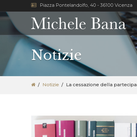
Piazza Pontelandolfo, 40 - 36100 Vicenza
Notizie
Notizie
La cessazione della partecip