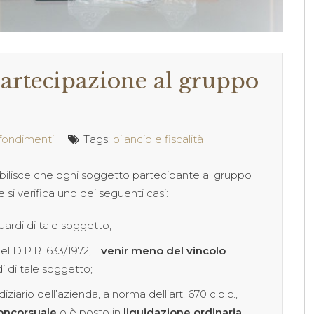
partecipazione al gruppo
fondimenti
Tags:
bilancio e fiscalità
stabilisce che ogni soggetto partecipante al gruppo
 si verifica uno dei seguenti casi:
uardi di tale soggetto;
del D.P.R. 633/1972, il
venir meno del vincolo
i di tale soggetto;
iario dell’azienda, a norma dell’art. 670 c.p.c.,
oncorsuale
o è posto in
liquidazione ordinaria
.