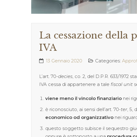
La cessazione della 
IVA
13 Gennaio 2020
Categories:
Appro
L’art. 70-
decies
, co. 2, del D.P.R. 633/1972 
IVA cessa di appartenere a tale
fiscal unit
se
viene meno il vincolo finanziario
nei rig
è riconosciuto, ai sensi dell’art. 70
-ter
, 5, 
economico od organizzativo
nei riguard
questo soggetto subisce il sequestro giudiz
oppure è sottoposto a una
procedura c