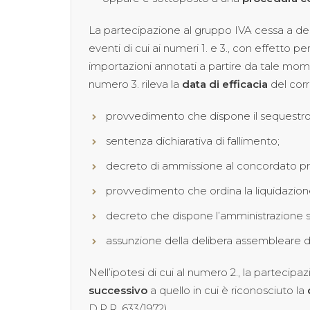
La partecipazione al gruppo IVA cessa a decor
eventi di cui ai numeri 1. e 3., con effetto pe
importazioni annotati a partire da tale mome
numero 3. rileva la
data di efficacia
del corr
provvedimento che dispone il sequestro 
sentenza dichiarativa di fallimento;
decreto di ammissione al concordato pr
provvedimento che ordina la liquidazion
decreto che dispone l’amministrazione str
assunzione della delibera assembleare di 
Nell’ipotesi di cui al numero 2., la parteci
successivo
a quello in cui è riconosciuto la
D.P.R. 633/1972).