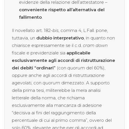
evidenze della relazione dell’attestatore –
conveniente rispetto all’alternativa del
fallimento
.
Il novellato art. 182-
bis
, comma 4, L.Fall. pone,
tuttavia, un
dubbio interpretativo
, in quanto non
chiarisce espressamente se il c.d.
cram down
fiscale e previdenziale sia
applicabile
esclusivamente agli accordi di ristrutturazione
dei debiti “ordinari”
(con
quorum
del 60%),
oppure anche agli accordi di ristrutturazione
agevolati, con
quorum
dimezzato. A supporto
della prima tesi, militerebbe la mera analisi
letterale della norma, che richiama
esclusivamente alla mancanza di adesione
“decisiva ai fini del raggiungimento della
percentuale di cui al primo comma”, ovvero del
solo 60%, rilevante anche per gli accordi ad