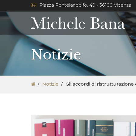
Piazza Pontelandolfo, 40 - 36100 Vicenza
Notizie
Notizie
Gli accordi di ristrutturazione 