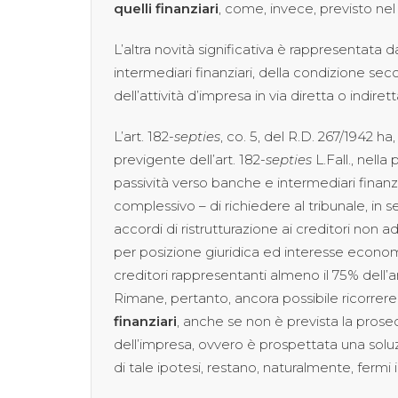
quelli finanziari
, come, invece, previsto nel
L’altra novità significativa è rappresentata d
intermediari finanziari, della condizione se
dell’attività d’impresa in via diretta o indirett
L’art. 182-
septies
, co. 5, del R.D. 267/1942 
previgente dell’art. 182-
septies
L.Fall., nella
passività verso banche e intermediari finanzi
complessivo – di richiedere al tribunale, in 
accordi di ristrutturazione ai creditori no
per posizione giuridica ed interesse economi
creditori rappresentanti almeno il 75% dell’a
Rimane, pertanto, ancora possibile ricorrere
finanziari
, anche se non è prevista la prosecuz
dell’impresa, ovvero è prospettata una soluzi
di tale ipotesi, restano, naturalmente, fermi i d