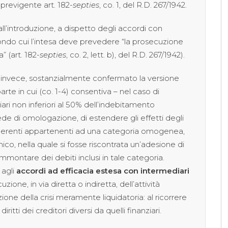
 previgente art. 182-
septies
, co. 1, del R.D. 267/1942.
all’introduzione, a dispetto degli accordi con
condo cui l’intesa deve prevedere “la prosecuzione
a” (art. 182-
septies
, co. 2, lett. b), del R.D. 267/1942).
ha, invece, sostanzialmente confermato la versione
 parte in cui (co. 1-4) consentiva – nel caso di
ari non inferiori al 50% dell’indebitamento
sede di omologazione, di estendere gli effetti degli
n aderenti appartenenti ad una categoria omogenea,
co, nella quale si fosse riscontrata un’adesione di
mmontare dei debiti inclusi in tale categoria.
 agli
accordi ad efficacia estesa con intermediari
ione, in via diretta o indiretta, dell’attività
one della crisi meramente liquidatoria: al ricorrere
iritti dei creditori diversi da quelli finanziari.