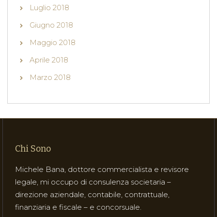
Luglio 2018
Giugno 2018
Maggio 2018
Aprile 2018
Marzo 2018
Chi Sono
Michele Bana, dottore commercialista e revisore
legale, mi occupo di consulenza societaria –
direzione aziendale, contabile, contrattuale,
finanziaria e fiscale – e concorsuale.