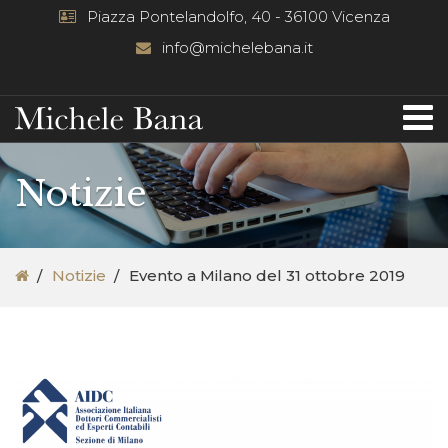
Piazza Pontelandolfo, 40 - 36100 Vicenza
info@michelebana.it
Notizie
Notizie
Evento a Milano del 31 ottobre 2019