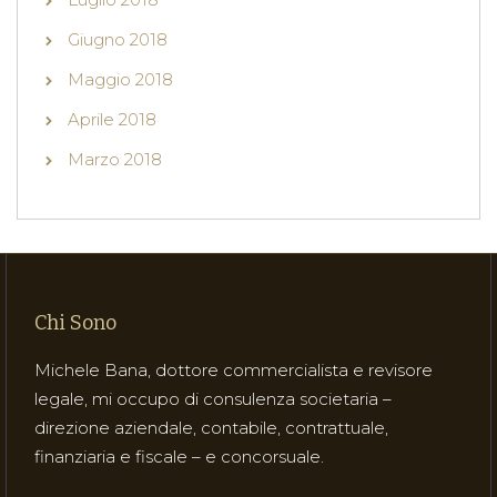
Giugno 2018
Maggio 2018
Aprile 2018
Marzo 2018
Chi Sono
Michele Bana, dottore commercialista e revisore
legale, mi occupo di consulenza societaria –
direzione aziendale, contabile, contrattuale,
finanziaria e fiscale – e concorsuale.