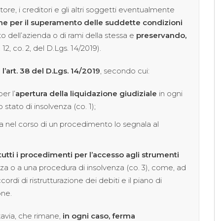
tore, i creditori e gli altri soggetti eventualmente
ne per il superamento delle suddette condizioni
o dell’azienda o di rami della stessa e
preservando,
. 12, co. 2, del D.Lgs. 14/2019).
 l’art. 38 del D.Lgs. 14/2019
, secondo cui:
er l’
apertura della liquidazione giudiziale
in ogni
 stato di insolvenza (co. 1);
enza nel corso di un procedimento lo segnala al
tutti i procedimenti per l’accesso agli strumenti
nza o a una procedura di insolvenza (co. 3), come, ad
rdi di ristrutturazione dei debiti e il piano di
one.
uttavia, che rimane,
in ogni caso, ferma