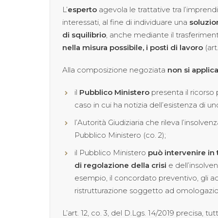
L’
esperto
agevola le trattative tra l’imprendi
interessati, al fine di individuare una
soluzio
di squilibrio
, anche mediante il trasferiment
nella misura possibile, i posti di lavoro
(art
Alla composizione negoziata
non si applica
il
Pubblico Ministero
presenta il ricorso p
caso in cui ha notizia dell’esistenza di uno
l’Autorità Giudiziaria che rileva l’insolv
Pubblico Ministero (co. 2);
il Pubblico Ministero
può intervenire in 
di regolazione della crisi
e dell’insolve
esempio, il concordato preventivo, gli acco
ristrutturazione soggetto ad omologazi
L’art. 12, co. 3, del D.Lgs. 14/2019 precisa, t