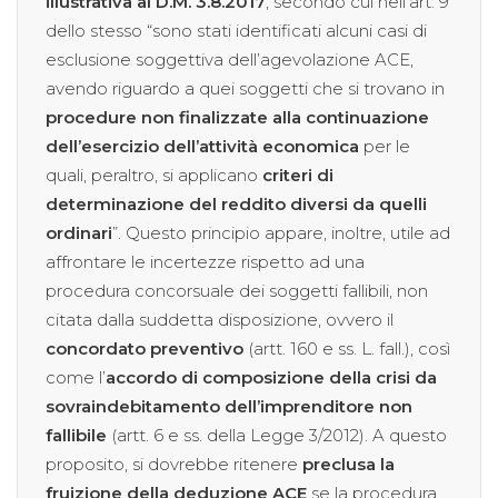
illustrativa al D.M. 3.8.2017
, secondo cui nell’art. 9
dello stesso “sono stati identificati alcuni casi di
esclusione soggettiva dell’agevolazione ACE,
avendo riguardo a quei soggetti che si trovano in
procedure non finalizzate alla continuazione
dell’esercizio dell’attività economica
per le
quali, peraltro, si applicano
criteri di
determinazione del reddito diversi da quelli
ordinari
”. Questo principio appare, inoltre, utile ad
affrontare le incertezze rispetto ad una
procedura concorsuale dei soggetti fallibili, non
citata dalla suddetta disposizione, ovvero il
concordato preventivo
(artt. 160 e ss. L. fall.), così
come l’
accordo di composizione della crisi da
sovraindebitamento dell’imprenditore non
fallibile
(artt. 6 e ss. della Legge 3/2012). A questo
proposito, si dovrebbe ritenere
preclusa la
fruizione della deduzione ACE
se la procedura