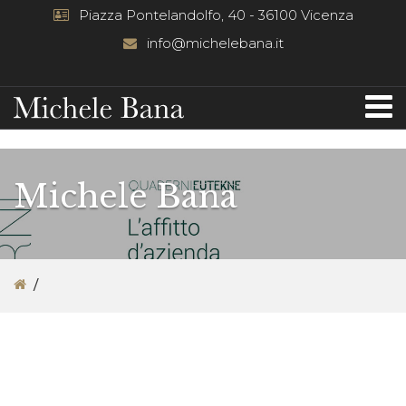
Piazza Pontelandolfo, 40 - 36100 Vicenza
info@michelebana.it
Michele Bana